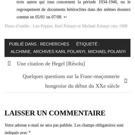
trois autres qui tous concernent la période 1934-1946, ou le
regroupement de documents hétéroclites dans des mêmes dossiers
comme en 05/01 ou 07/08.
↩︎
Photo d’entête : Leo Popper, Karl Polanyi et Michael Polanyi vers 1908
PUBLIÉ DANS :
RECHERCHES
ÉTIQUETÉ :
ALCHIMIE
,
ARCHIVES KARL POLANYI
,
MICHAEL POLANYI
Une citation de Hegel [Résolu]
Quelques questions sur la Franc-maçonnerie
Navigation
de
hongroise du début du XXe siècle
l’article
LAISSER UN COMMENTAIRE
Votre adresse e-mail ne sera pas publiée.
Les champs obligatoires sont
indiqués avec
*