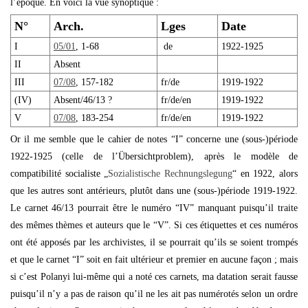
l’époque. En voici la vue synoptique :
N°
Arch.
Lges
Date
I
05/01
, 1-68
de
1922-1925
II
Absent
III
07/08
, 157-182
fr/de
1919-1922
(IV)
Absent/46/13 ?
fr/de/en
1919-1922
V
07/08
, 183-254
fr/de/en
1919-1922
Or il me semble que le cahier de notes “I” concerne une (sous-)période
1922-1925 (celle de l’Übersichtproblem), après le modèle de
compatibilité socialiste „
Sozialistische Rechnungslegung
“ en 1922, alors
que les autres sont antérieurs, plutôt dans une (sous-)période 1919-1922.
Le carnet 46/13 pourrait être le numéro “IV” manquant puisqu’il traite
des mêmes thèmes et auteurs que le “V”. Si ces étiquettes et ces numéros
ont été apposés par les archivistes, il se pourrait qu’ils se soient trompés
et que le carnet “I” soit en fait ultérieur et premier en aucune façon ; mais
si c’est Polanyi lui-même qui a noté ces carnets, ma datation serait fausse
puisqu’il n’y a pas de raison qu’il ne les ait pas numérotés selon un ordre