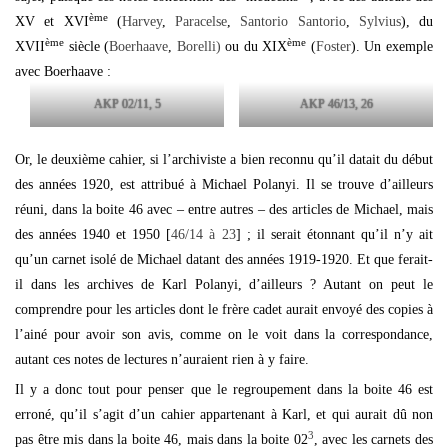
ème
XV et XVI
(
Harvey
,
Paracelse
,
Santorio Santorio
,
Sylvius
), du
ème
ème
XVII
siècle (
Boerhaave
,
Borelli)
ou du XIX
(
Foster
). Un exemple
avec Boerhaave :
AKP 02/11, 5
AKP 46/13, 26
Or, le deuxième cahier, si l’archiviste a bien reconnu qu’il datait du début
des années 1920, est attribué à Michael Polanyi. Il se trouve d’ailleurs
réuni, dans la boite 46 avec – entre autres – des articles de Michael, mais
des années 1940 et 1950 [
46/14 à 23
] ; il serait étonnant qu’il n’y ait
qu’un carnet isolé de Michael datant des années 1919-1920. Et que ferait-
il dans les archives de Karl Polanyi, d’ailleurs ? Autant on peut le
comprendre pour les articles dont le frère cadet aurait envoyé des copies à
l’ainé pour avoir son avis, comme on le voit dans la correspondance,
autant ces notes de lectures n’auraient rien à y faire.
Il y a donc tout pour penser que le regroupement dans la boite 46 est
erroné, qu’il s’agit d’un cahier appartenant à Karl, et qui aurait dû non
3
pas être mis dans la boite 46, mais dans la boite 02
, avec les carnets des