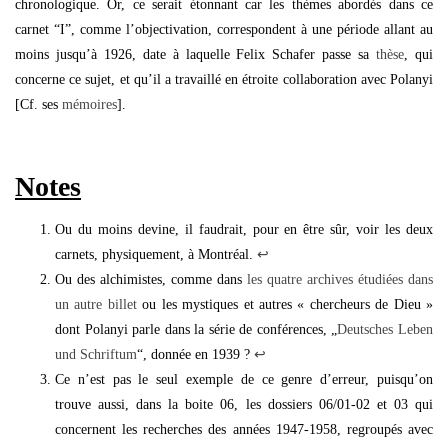
chronologique. Or, ce serait étonnant car les thèmes abordés dans ce
carnet “I”, comme l’objectivation, correspondent à une période allant au
moins jusqu’à 1926, date à laquelle Felix Schafer passe sa
thèse
, qui
concerne ce sujet, et qu’il a travaillé en étroite collaboration avec Polanyi
[Cf. ses
mémoires
].
Notes
Ou du moins devine, il faudrait, pour en être sûr, voir les deux
carnets, physiquement, à Montréal.
↩︎
Ou des alchimistes, comme dans
les quatre archives étudiées dans
un autre billet
ou les mystiques et autres « chercheurs de Dieu »
dont Polanyi parle dans la série de conférences, „
Deutsches Leben
und Schriftum
“, donnée en 1939 ?
↩︎
Ce n’est pas le seul exemple de ce genre d’erreur, puisqu’on
trouve aussi, dans la boite 06, les dossiers 06/01-02 et 03 qui
concernent les recherches des années 1947-1958, regroupés avec