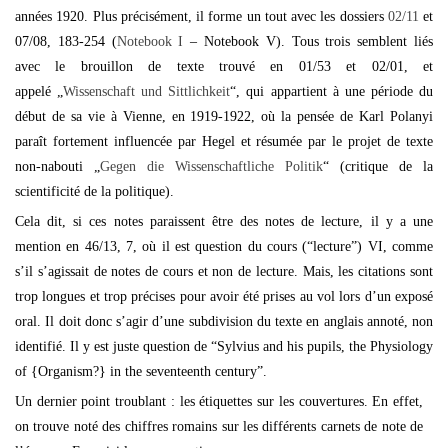
années 1920. Plus précisément, il forme un tout avec les dossiers
02/11
et
07/08, 183-254 (
Notebook I
– Notebook V). Tous trois semblent liés
avec le brouillon de texte trouvé en 01/53 et 02/01, et
appelé „
Wissenschaft und Sittlichkeit
“, qui appartient à une période du
début de sa vie à Vienne, en 1919-1922, où la pensée de Karl Polanyi
paraît fortement influencée par Hegel et résumée par le projet de texte
non-nabouti „
Gegen die Wissenschaftliche Politik
“ (critique de la
scientificité de la politique).
Cela dit, si ces notes paraissent être des notes de lecture, il y a une
mention en 46/13, 7, où il est question du cours (“lecture”) VI, comme
s’il s’agissait de notes de cours et non de lecture. Mais, les citations sont
trop longues et trop précises pour avoir été prises au vol lors d’un exposé
oral. Il doit donc s’agir d’une subdivision du texte en anglais annoté, non
identifié. Il y est juste question de “Sylvius and his pupils, the Physiology
of {Organism?} in the seventeenth century”.
Un dernier point troublant : les étiquettes sur les couvertures. En effet,
on trouve noté des chiffres romains sur les différents carnets de note de