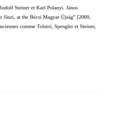
e Rudolf Steiner et Karl Polanyi. János
r Jászi, at the Bécsi Magyar Újság” [2000,
anciennes comme Tolstoï, Spengler et Steiner,