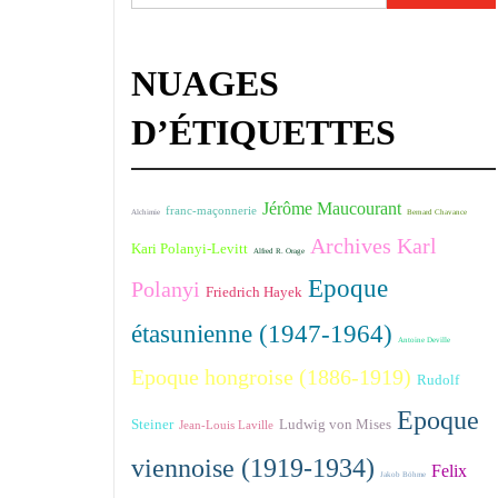
NUAGES
D’ÉTIQUETTES
Jérôme Maucourant
franc-maçonnerie
Alchimie
Bernard Chavance
Archives Karl
Kari Polanyi-Levitt
Alfred R. Orage
Epoque
Polanyi
Friedrich Hayek
étasunienne (1947-1964)
Antoine Deville
Epoque hongroise (1886-1919)
Rudolf
Epoque
Steiner
Ludwig von Mises
Jean-Louis Laville
viennoise (1919-1934)
Felix
Jakob Böhme