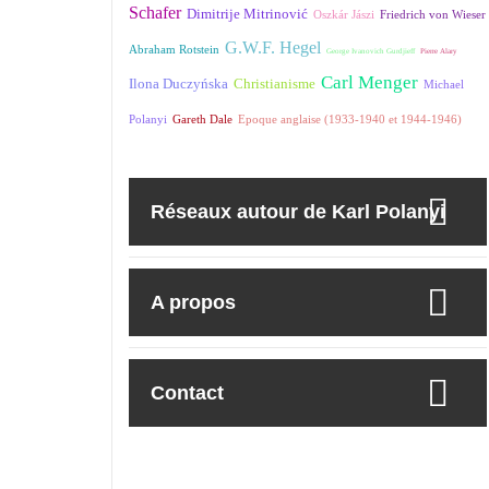
Schafer
Dimitrije Mitrinović
Oszkár Jászi
Friedrich von Wieser
G.W.F. Hegel
Abraham Rotstein
George Ivanovich Gurdjieff
Pierre Alary
Carl Menger
Ilona Duczyńska
Christianisme
Michael
Polanyi
Gareth Dale
Epoque anglaise (1933-1940 et 1944-1946)
Réseaux autour de Karl Polanyi
A propos
Contact