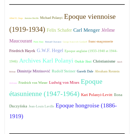
Epoque viennoise
Michael Polanyi
Alfred R. Orage
Antoine Deville
(1919-1934)
Carl Menger
Felix Schafer
Jérôme
Maucourant
franc-maçonnerie
Pierre Alary
Bernard Chavance
George Ivanovich Gurdjieff
G.W.F. Hegel
Friedrich Hayek
Epoque anglaise (1933-1940 et 1944-
Archives Karl Polanyi
Christianisme
1946)
Oszkár Jászi
Jakob
Dimitrije Mitrinović
Rudolf Steiner
Gareth Dale
Abraham Rotstein
Böhme
Epoque
Ludwig von Mises
Friedrich von Wieser
Alchimie
étasunienne (1947-1964)
Kari Polanyi-Levitt
Ilona
Epoque hongroise (1886-
Duczyńska
Jean-Louis Laville
1919)