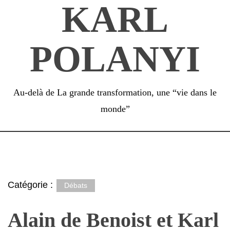
KARL
Passer
au
contenu
POLANYI
Au-delà de La grande transformation, une “vie dans le
monde”
Catégorie :
Débats
Alain de Benoist et Karl