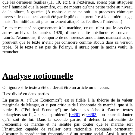
que les dernières feuilles (11, 10, etc.), à l’extérieur, soient plus attaquées
par l’humidité que la première, qui ne montre qu’une petite tache au niveau
de la pliure, à gauche. (A moins que ce ne soit un processus chimique
inverse : le document aurait été gardé plié de la première à la dernière page,
mais l’humidité aurait plus fortement attaqué les feuilles à l’intérieur.)
Le texte est tapé soigneusement à la machine, ce qui n’est pas le cas des
autres archives des années 1920, d’une qualité médiocre et souvent
raturés. Néanmoins, il comporte de nombreuses annotations manuscrites qui
prouvent que le texte n’était pas considéré comme abouti dans sa version
tapée. Si le texte n’est pas de Polanyi, il aurait pour le moins voulu le
retoucher.
Analyse notionnelle
On ignore si le texte a été ou devait être un article ou un cours.
Il est divisé en deux parties.
La partie A. (“Pure Economics”) est si fidèle à la théorie de la valeur
marginale de Menger, et si peu critique de l’économie de marché, que si la
partie B. (“Political Economy”) ne faisait pas écho à d’autres textes
polanyiens sur l’„Übersichtsproblem“ [
03/01
et
03/02
], on pourrait douter
qu’il soit de lui. Dans la seconde partie, il défend la rationalité de
l’économie de marché et ne semble pas douter que le marché soit
l’institution capable de réaliser cette rationalité spontanée permettant
d’assurer la coordination économique d’un groupe social. Ansi, à peu de