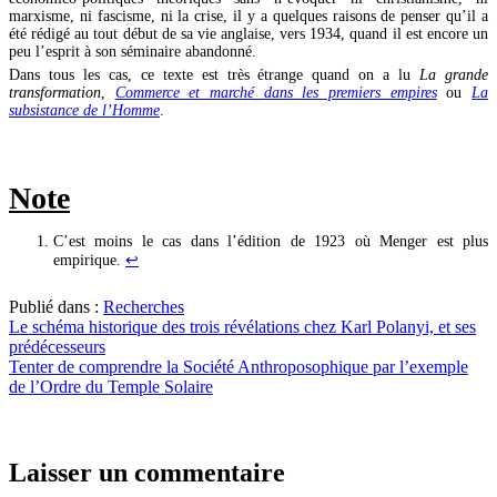
marxisme, ni fascisme, ni la crise, il y a quelques raisons de penser qu’il a
été rédigé au tout début de sa vie anglaise, vers 1934, quand il est encore un
peu l’esprit à son séminaire abandonné.
Dans tous les cas, ce texte est très étrange quand on a lu
La grande
transformation
,
Commerce et marché dans les premiers empires
ou
La
subsistance de l’Homme
.
Note
C’est moins le cas dans l’édition de 1923 où Menger est plus
empirique.
↩︎
Publié dans :
Recherches
Le schéma historique des trois révélations chez Karl Polanyi, et ses
prédécesseurs
Tenter de comprendre la Société Anthroposophique par l’exemple
de l’Ordre du Temple Solaire
Navigation
de
l’article
Laisser un commentaire