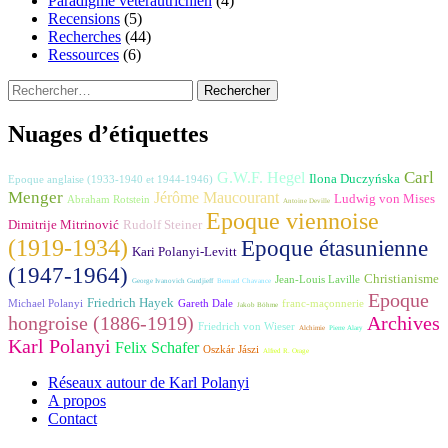
Paradigme vétérautrichien
(4)
Recensions
(5)
Recherches
(44)
Ressources
(6)
Rechercher :
Nuages d’étiquettes
Carl
G.W.F. Hegel
Ilona Duczyńska
Epoque anglaise (1933-1940 et 1944-1946)
Menger
Jérôme Maucourant
Ludwig von Mises
Abraham Rotstein
Antoine Deville
Epoque viennoise
Dimitrije Mitrinović
Rudolf Steiner
(1919-1934)
Epoque étasunienne
Kari Polanyi-Levitt
(1947-1964)
Christianisme
Jean-Louis Laville
George Ivanovich Gurdjieff
Bernard Chavance
Epoque
Friedrich Hayek
Michael Polanyi
Gareth Dale
franc-maçonnerie
Jakob Böhme
hongroise (1886-1919)
Archives
Friedrich von Wieser
Alchimie
Pierre Alary
Karl Polanyi
Felix Schafer
Oszkár Jászi
Alfred R. Orage
Réseaux autour de Karl Polanyi
A propos
Contact