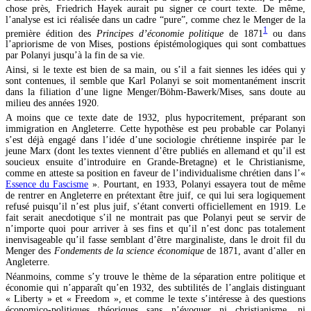
chose près, Friedrich Hayek aurait pu signer ce court texte. De même,
l’analyse est ici réalisée dans un cadre “pure”, comme chez le Menger de la
1
première édition des
Principes d’économie politique
de 1871
ou dans
l’apriorisme de von Mises, postions épistémologiques qui sont combattues
par Polanyi jusqu’à la fin de sa vie.
Ainsi, si le texte est bien de sa main, ou s’il a fait siennes les idées qui y
sont contenues, il semble que Karl Polanyi se soit momentanément inscrit
dans la filiation d’une ligne Menger/Böhm-Bawerk/Mises, sans doute au
milieu des années 1920.
A moins que ce texte date de 1932, plus hypocritement, préparant son
immigration en Angleterre. Cette hypothèse est peu probable car Polanyi
s’est déjà engagé dans l’idée d’une sociologie chrétienne inspirée par le
jeune Marx (dont les textes viennent d’être publiés en allemand et qu’il est
soucieux ensuite d’introduire en Grande-Bretagne) et le Christianisme,
comme en atteste sa position en faveur de l’individualisme chrétien dans l’«
Essence du Fascisme
». Pourtant, en 1933, Polanyi essayera tout de même
de rentrer en Angleterre en prétextant être juif, ce qui lui sera logiquement
refusé puisqu’il n’est plus juif, s’étant converti officiellement en 1919. Le
fait serait anecdotique s’il ne montrait pas que Polanyi peut se servir de
n’importe quoi pour arriver à ses fins et qu’il n’est donc pas totalement
inenvisageable qu’il fasse semblant d’être marginaliste, dans le droit fil du
Menger des
Fondements de la science économique
de 1871, avant d’aller en
Angleterre.
Néanmoins, comme s’y trouve le thème de la séparation entre politique et
économie qui n’apparaît qu’en 1932, des subtilités de l’anglais distinguant
« Liberty » et « Freedom », et comme le texte s’intéresse à des questions
économico-politiques théoriques sans n’évoquer ni christianisme, ni