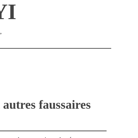
YI
”
 autres faussaires