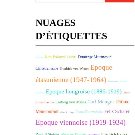
NUAGES
D’ÉTIQUETTES
Kari Polanyi-Levitt
Dimitrije Mitrinović
Alchimie
Epoque
Christianisme
Friedrich von Wieser
étasunienne (1947-1964)
Pierre Alary
Bernard
Epoque hongroise (1886-1919)
Jean-
Chavance
Carl Menger
Jérôme
Ludwig von Mises
Louis Laville
Maucourant
Felix Schafer
Ilona Duczyńska
Alfred R. Orage
Epoque viennoise (1919-1934)
Rudolf Steiner
Friedrich Hayek
Abraham Rotstein
Jakob Böhme