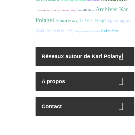
Archives Karl
franc-maçonnerie
Gareth Dale
Antoine Deville
Polanyi
G.W.F. Hegel
Michael Polanyi
Epoque anglaise
(1933-1940 et 1944-1946)
Oszkár Jászi
George Ivanovich Gurdjieff
Réseaux autour de Karl Polanyi
A propos
Contact