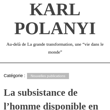
KARL
Passer
au
contenu
POLANYI
Au-delà de La grande transformation, une “vie dans le
monde”
Catégorie :
Nouvelles publications
La subsistance de
l’homme disponible en