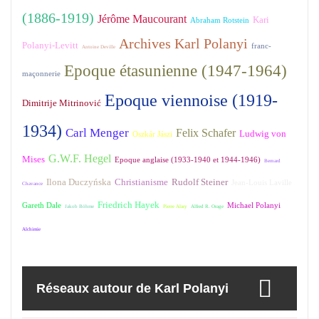
(1886-1919)
Jérôme Maucourant
Kari
Abraham Rotstein
Archives Karl Polanyi
Polanyi-Levitt
franc-
Antoine Deville
Epoque étasunienne (1947-1964)
maçonnerie
Epoque viennoise (1919-
Dimitrije Mitrinović
1934)
Carl Menger
Felix Schafer
Ludwig von
Oszkár Jászi
G.W.F. Hegel
Mises
Epoque anglaise (1933-1940 et 1944-1946)
Bernard
Ilona Duczyńska
Christianisme
Rudolf Steiner
Jean-Louis Laville
Chavance
Friedrich Hayek
Gareth Dale
Michael Polanyi
Jakob Böhme
Pierre Alary
Alfred R. Orage
Alchimie
Réseaux autour de Karl Polanyi