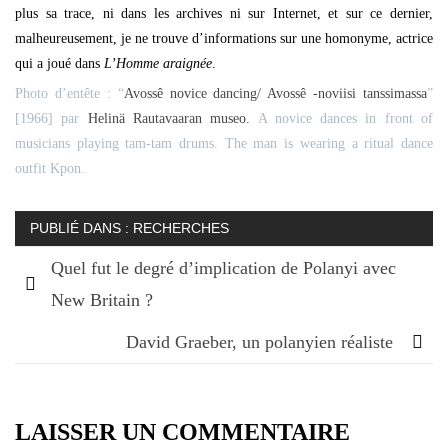
plus sa trace, ni dans les archives ni sur Internet, et sur ce dernier,
malheureusement, je ne trouve d’informations sur une homonyme, actrice
qui a joué dans
L’Homme araignée
.
Photo d’entête : “
Avossê novice dancing/ Avossê -noviisi tanssimassa
”
[1966] par
Helinä Rautavaaran museo.
A novice dances in front of
musicians playing tam-tam drums. The man is wearing a ritual dance
outfit Kpon.
PUBLIÉ DANS :
RECHERCHES
Quel fut le degré d’implication de Polanyi avec
New Britain ?
Navigation
de
David Graeber, un polanyien réaliste
l’article
LAISSER UN COMMENTAIRE